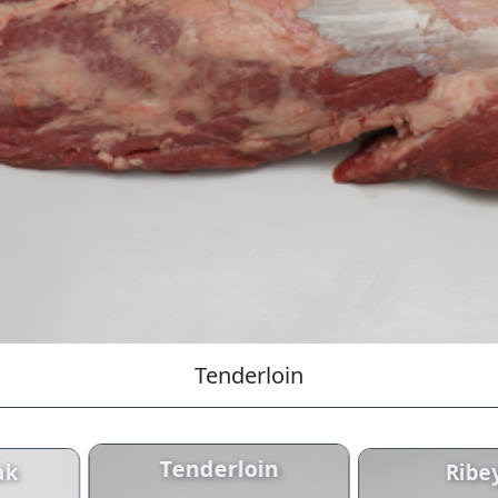
Tenderloin
Tenderloin
ak
Ribe