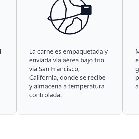
d
La carne es empaquetada y
M
envíada vía aérea bajo frio
e
via San Francisco,
g
California, donde se recibe
p
y almacena a temperatura
a
controlada.