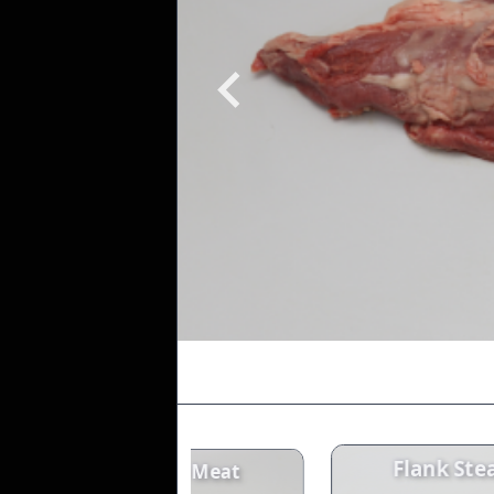
Item
1
Flank Ste
of
Flap Meat