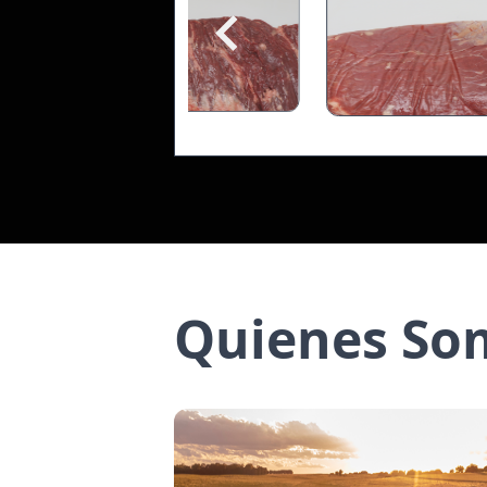
6
Item
1
of
6
Quienes So